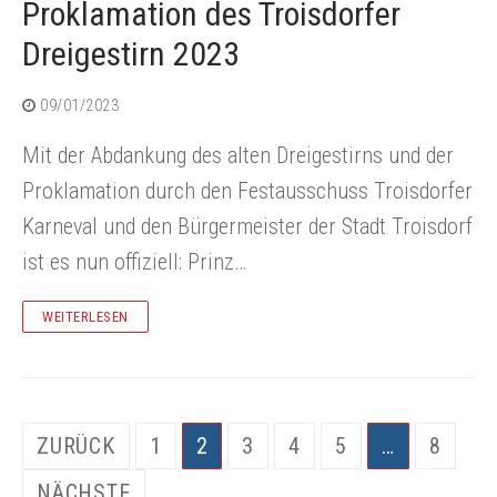
Proklamation des Troisdorfer
Dreigestirn 2023
09/01/2023
Mit der Abdankung des alten Dreigestirns und der
Proklamation durch den Festausschuss Troisdorfer
Karneval und den Bürgermeister der Stadt Troisdorf
ist es nun offiziell: Prinz…
WEITERLESEN
Seitennummerierung
ZURÜCK
1
2
3
4
5
…
8
der
NÄCHSTE