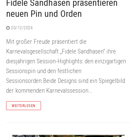
Fidele Sandhasen präsentieren
Mitgliedschaft
Fidele Sandhasen-Sitzung
Impressum
Ticketshop
neuen Pin und Orden
03/12/2024
Sponsoren, Partner und Unterstützer
Fidele Mädchensitzung
Datenschutzerklärung
Mit großer Freude präsentiert die
Chronik
Jeck Friday
Karnevalsgesellschaft „Fidele Sandhasen“ ihre
diesjährigen Session-Highlights: den einzigartigen
Oberlarer Tollitäten
Sessionspin und den festlichen
Sessionsorden.Beide Designs sind ein Spiegelbild
Satzung
der kommenden Karnevalssession…
WEITERLESEN