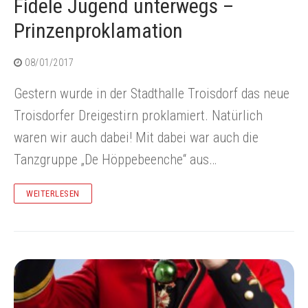
Fidele Jugend unterwegs –
Mitgliedschaft
Fidele Sandhasen-Sitzung
Impressum
Ticketshop
Prinzenproklamation
08/01/2017
Sponsoren, Partner und Unterstützer
Fidele Mädchensitzung
Datenschutzerklärung
Gestern wurde in der Stadthalle Troisdorf das neue
Chronik
Jeck Friday
Troisdorfer Dreigestirn proklamiert. Natürlich
waren wir auch dabei! Mit dabei war auch die
Oberlarer Tollitäten
Tanzgruppe „De Höppebeenche“ aus…
WEITERLESEN
Satzung