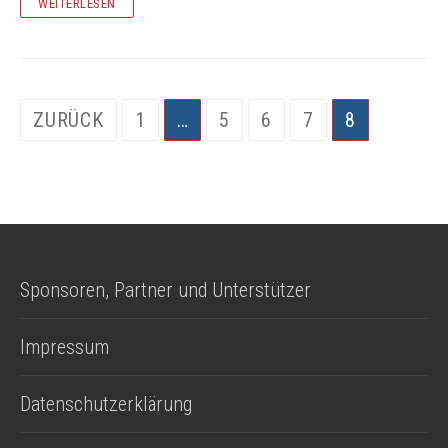
WEITERLESEN
Seitennummerierung
ZURÜCK
1
…
5
6
7
8
der
Beiträge
Sponsoren, Partner und Unterstützer
Impressum
Datenschutzerklärung