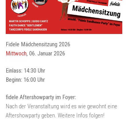
Mitgliedschaft
Fidele Sandhasen-Sitzung
Impressum
Ticketshop
Sponsoren, Partner und Unterstützer
Fidele Mädchensitzung
Datenschutzerklärung
Fidele Mädchensitzung 2026
Chronik
Jeck Friday
Mittwoch
, 06. Januar 2026
Oberlarer Tollitäten
Einlass: 14:30 Uhr
Beginn: 16:00 Uhr
Satzung
fidele Aftershowparty im Foyer:
Nach der Veranstaltung wird es wie gewohnt eine
Aftershowparty geben. Weitere Infos folgen!