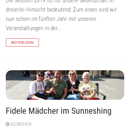
Die Session 2019 ist für unsere Gesellschaft in
dreierlei Hinsicht bedeutend: Zum einen sind wir
Mitgliedschaft
Fidele Sandhasen-Sitzung
Impressum
Ticketshop
nun schon im fünften Jahr mit unseren
Veranstaltungen in der…
Sponsoren, Partner und Unterstützer
Fidele Mädchensitzung
Datenschutzerklärung
WEITERLESEN
Chronik
Jeck Friday
Oberlarer Tollitäten
Satzung
Fidele Mädcher im Sunneshing
02/09/2018